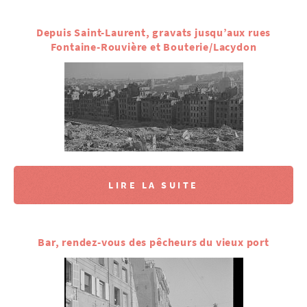
Depuis Saint-Laurent, gravats jusqu’aux rues
Fontaine-Rouvière et Bouterie/Lacydon
LIRE LA SUITE
Bar, rendez-vous des pêcheurs du vieux port