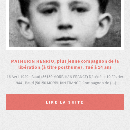
MATHURIN HENRIO, plus jeune compagnon de la
libération (à titre posthume). Tué à 14 ans
16 Avril 1929 - Baud (56150 MORBIHAN FRANCE) Décédé le 10 Février
1944 - Baud (56150 MORBIHAN FRANCE) Compagnon de (…)
LIRE LA SUITE