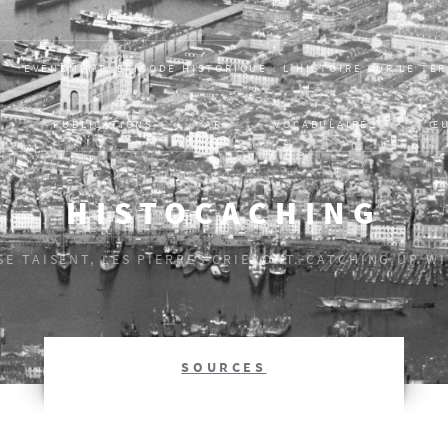
EVÈNEMENT, ÉPISODE HISTORIQUE : L’HISTOIRE SUR LE TE
S
PUBLICATIONS
AR
VOCABULAIRES
Œ
HISTOCACHING
 SE TAISENT, LES PIERRES CRIERONT. CATCHING UP W
SOURCES