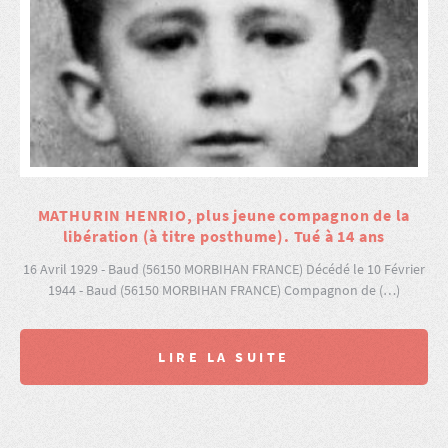
MATHURIN HENRIO, plus jeune compagnon de la
libération (à titre posthume). Tué à 14 ans
16 Avril 1929 - Baud (56150 MORBIHAN FRANCE) Décédé le 10 Février
1944 - Baud (56150 MORBIHAN FRANCE) Compagnon de (…)
LIRE LA SUITE