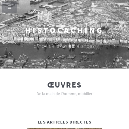
HISTOCACHING
SI CEUX-CI SE TAISENT, LES PIERRES CRIERONT.
CATCHING UP WITH HISTORY
ŒUVRES
De la main de l’homme, mobilier
LES ARTICLES DIRECTES