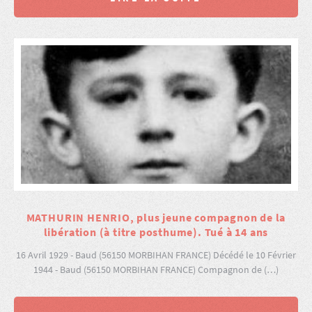
MATHURIN HENRIO, plus jeune compagnon de la
libération (à titre posthume). Tué à 14 ans
16 Avril 1929 - Baud (56150 MORBIHAN FRANCE) Décédé le 10 Février
1944 - Baud (56150 MORBIHAN FRANCE) Compagnon de (…)