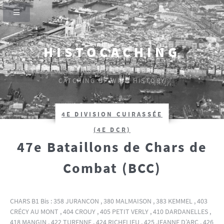
HISTOCACHING
SI CEUX-CI SE TAISENT, LES PIERRES CRIERONT.
CATCHING UP WITH HISTORY
4E DIVISION CUIRASSÉE
(4E DCR)
47e Bataillons de Chars de
Combat (BCC)
CHARS B1 Bis : 358 JURANCON , 380 MALMAISON , 383 KEMMEL , 403
CRÉCY AU MONT , 404 CROUY , 405 PETIT VERLY , 410 DARDANELLES ,
418 MANGIN , 422 TURENNE , 424 RICHELIEU , 425 JEANNE D’ARC , 426