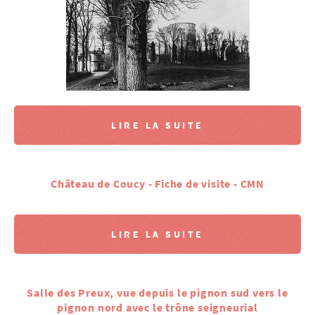
LIRE LA SUITE
Château de Coucy - Fiche de visite - CMN
LIRE LA SUITE
Salle des Preux, vue depuis le pignon sud vers le
pignon nord avec le trône seigneurial