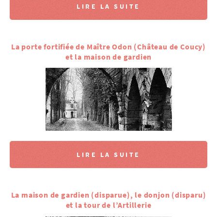
LIRE LA SUITE
La porte fortifiée de Maître Odon (Château de Coucy)
et la maison de gardien
LIRE LA SUITE
La maison de gardien (disparue), le donjon (disparu)
et la tour de l’Artillerie