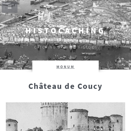
HISTOCACHING
SI CEUX-CI SE TAISENT, LES PIERRES CRIERONT.
CATCHING UP WITH HISTORY
MONUM
Château de Coucy