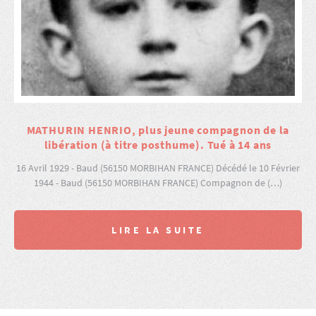
MATHURIN HENRIO, plus jeune compagnon de la
libération (à titre posthume). Tué à 14 ans
16 Avril 1929 - Baud (56150 MORBIHAN FRANCE) Décédé le 10 Février
1944 - Baud (56150 MORBIHAN FRANCE) Compagnon de (…)
LIRE LA SUITE