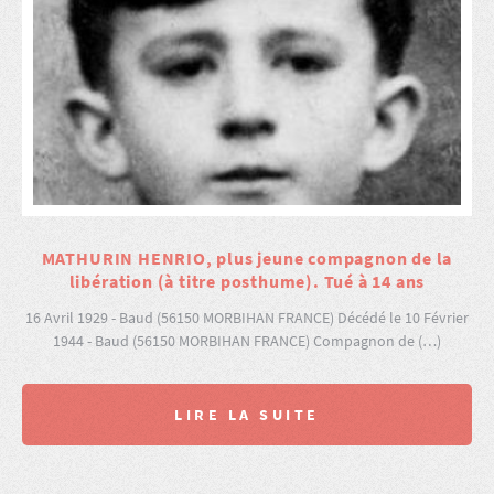
MATHURIN HENRIO, plus jeune compagnon de la
libération (à titre posthume). Tué à 14 ans
16 Avril 1929 - Baud (56150 MORBIHAN FRANCE) Décédé le 10 Février
1944 - Baud (56150 MORBIHAN FRANCE) Compagnon de (…)
LIRE LA SUITE