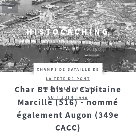
HISTOCACHING
SI CEUX-CI SE TAISENT, LES PIERRES CRIERONT.
CATCHING UP WITH HISTORY
CHAMPS DE BATAILLE DE
LA TÊTE DE PONT
Char B1 bis du Capitaine
D’ABBEVILLE DU 27 MAI
AU 4 JUIN 1940
Marcille (516) - nommé
également Augon (349e
CACC)