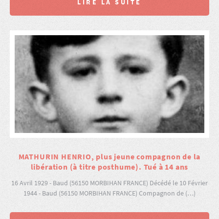
LIRE LA SUITE
MATHURIN HENRIO, plus jeune compagnon de la
libération (à titre posthume). Tué à 14 ans
16 Avril 1929 - Baud (56150 MORBIHAN FRANCE) Décédé le 10 Février
1944 - Baud (56150 MORBIHAN FRANCE) Compagnon de (…)