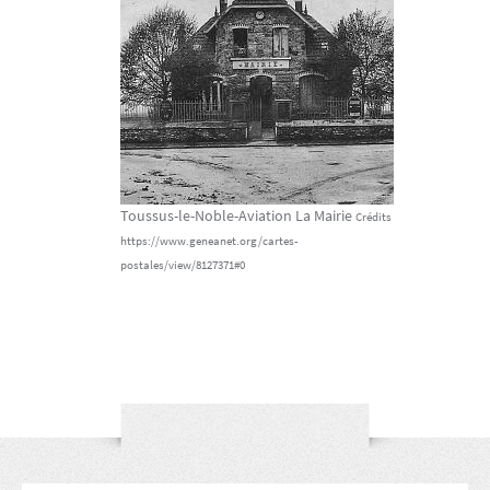
Toussus-le-Noble-Aviation La Mairie
Crédits
https://www.geneanet.org/cartes-
postales/view/8127371#0