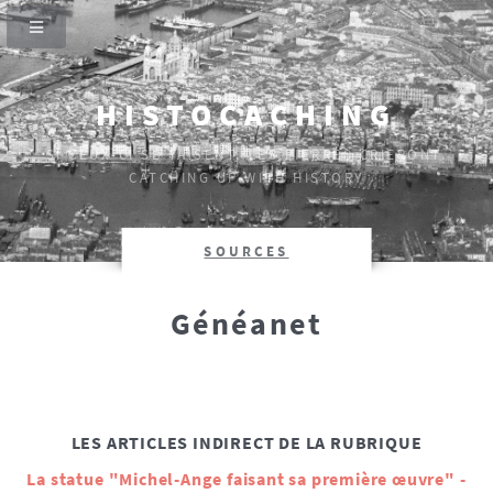
HISTOCACHING
SI CEUX-CI SE TAISENT, LES PIERRES CRIERONT.
CATCHING UP WITH HISTORY
SOURCES
Généanet
LES ARTICLES INDIRECT DE LA RUBRIQUE
La statue "Michel-Ange faisant sa première œuvre" -