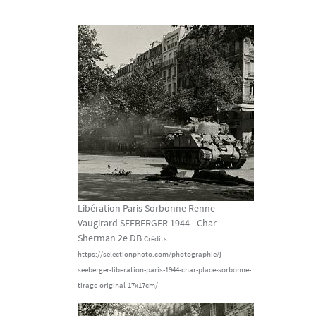
Libération Paris Sorbonne Renne
Vaugirard SEEBERGER 1944 - Char
Sherman 2e DB
Crédits
https://selectionphoto.com/photographie/j-
seeberger-liberation-paris-1944-char-place-sorbonne-
tirage-original-17x17cm/