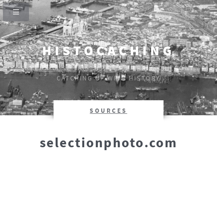
HISTOCACHING
SI CEUX-CI SE TAISENT, LES PIERRES CRIERONT.
CATCHING UP WITH HISTORY
SOURCES
selectionphoto.com