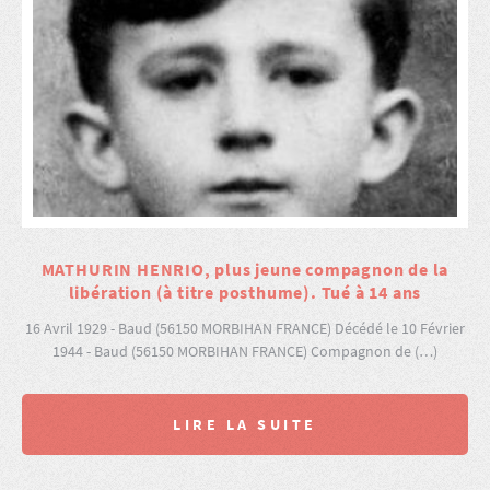
MATHURIN HENRIO, plus jeune compagnon de la
libération (à titre posthume). Tué à 14 ans
16 Avril 1929 - Baud (56150 MORBIHAN FRANCE) Décédé le 10 Février
1944 - Baud (56150 MORBIHAN FRANCE) Compagnon de (…)
LIRE LA SUITE