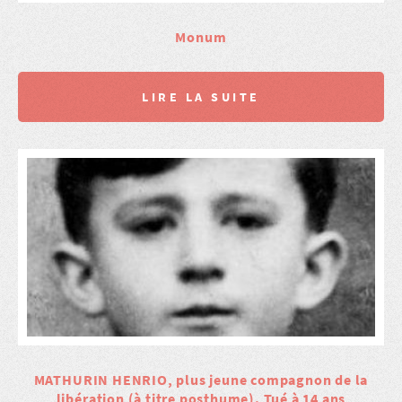
Monum
LIRE LA SUITE
MATHURIN HENRIO, plus jeune compagnon de la
libération (à titre posthume). Tué à 14 ans