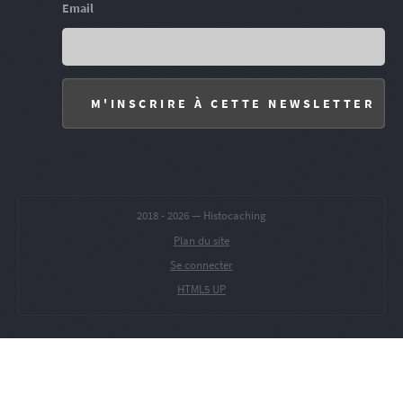
Email
2018 -
2026 — Histocaching
Plan du site
Se connecter
HTML5 UP