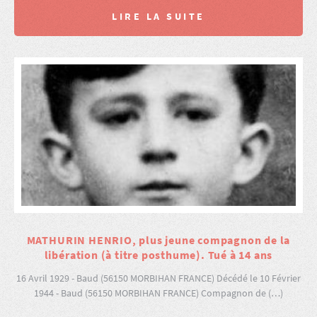
LIRE LA SUITE
MATHURIN HENRIO, plus jeune compagnon de la
libération (à titre posthume). Tué à 14 ans
16 Avril 1929 - Baud (56150 MORBIHAN FRANCE) Décédé le 10 Février
1944 - Baud (56150 MORBIHAN FRANCE) Compagnon de (…)