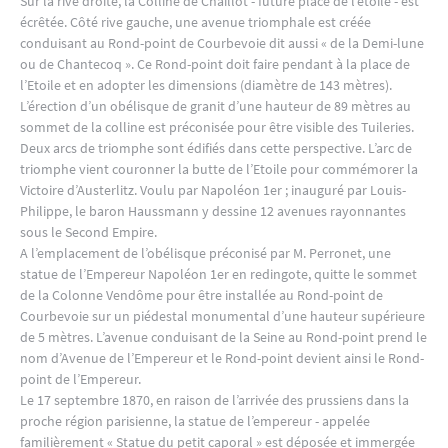
Sur la rive droite, la Colline de Chaillot - future place de l’étoile - est
écrêtée. Côté rive gauche, une avenue triomphale est créée
conduisant au Rond-point de Courbevoie dit aussi « de la Demi-lune
ou de Chantecoq ». Ce Rond-point doit faire pendant à la place de
l’Etoile et en adopter les dimensions (diamètre de 143 mètres).
L’érection d’un obélisque de granit d’une hauteur de 89 mètres au
sommet de la colline est préconisée pour être visible des Tuileries.
Deux arcs de triomphe sont édifiés dans cette perspective. L’arc de
triomphe vient couronner la butte de l’Etoile pour commémorer la
Victoire d’Austerlitz. Voulu par Napoléon 1er ; inauguré par Louis-
Philippe, le baron Haussmann y dessine 12 avenues rayonnantes
sous le Second Empire.
A l’emplacement de l’obélisque préconisé par M. Perronet, une
statue de l’Empereur Napoléon 1er en redingote, quitte le sommet
de la Colonne Vendôme pour être installée au Rond-point de
Courbevoie sur un piédestal monumental d’une hauteur supérieure
de 5 mètres. L’avenue conduisant de la Seine au Rond-point prend le
nom d’Avenue de l’Empereur et le Rond-point devient ainsi le Rond-
point de l’Empereur.
Le 17 septembre 1870, en raison de l’arrivée des prussiens dans la
proche région parisienne, la statue de l’empereur - appelée
familièrement « Statue du petit caporal » est déposée et immergée