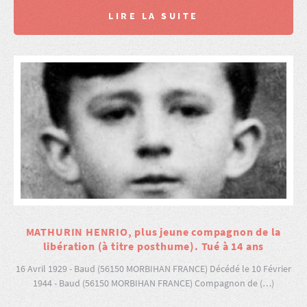
LIRE LA SUITE
MATHURIN HENRIO, plus jeune compagnon de la
libération (à titre posthume). Tué à 14 ans
16 Avril 1929 - Baud (56150 MORBIHAN FRANCE) Décédé le 10 Février
1944 - Baud (56150 MORBIHAN FRANCE) Compagnon de (…)