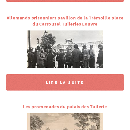
Allemands prisonniers pavillon de la Trémoille place
du Carrousel Tuileries Louvre
LIRE LA SUITE
Les promenades du palais des Tuilerie