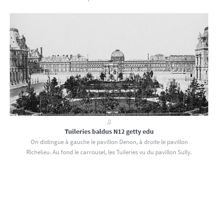
Tuileries baldus N12 getty edu
On distingue à gauche le pavillon Denon, à droite le pavillon
Richelieu. Au fond le carrousel, les Tuileries vu du pavillon Sully.