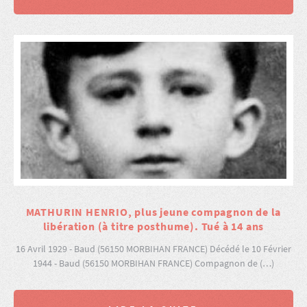
MATHURIN HENRIO, plus jeune compagnon de la
libération (à titre posthume). Tué à 14 ans
16 Avril 1929 - Baud (56150 MORBIHAN FRANCE) Décédé le 10 Février
1944 - Baud (56150 MORBIHAN FRANCE) Compagnon de (…)