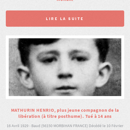
LIRE LA SUITE
MATHURIN HENRIO, plus jeune compagnon de la
libération (à titre posthume). Tué à 14 ans
16 Avril 1929 - Baud (56150 MORBIHAN FRANCE) Décédé le 10 Février