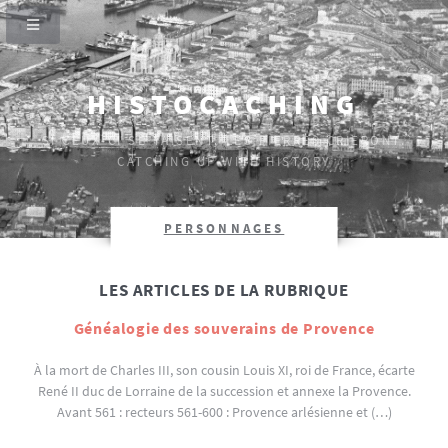
HISTOCACHING
SI CEUX-CI SE TAISENT, LES PIERRES CRIERONT.
CATCHING UP WITH HISTORY
PERSONNAGES
LES ARTICLES DE LA RUBRIQUE
Généalogie des souverains de Provence
À la mort de Charles III, son cousin Louis XI, roi de France, écarte
René II duc de Lorraine de la succession et annexe la Provence.
Avant 561 : recteurs 561-600 : Provence arlésienne et (…)