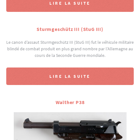
LIRE LA SUITE
Sturmgeschütz III (StuG III)
Le canon d’assaut Sturmgeschütz III (StuG III) fut le véhicule militaire
blindé de combat produit en plus grand nombre par l’Allemagne au
cours de la Seconde Guerre mondiale.
LIRE LA SUITE
Walther P38