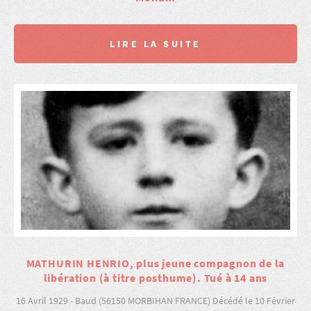
LIRE LA SUITE
MATHURIN HENRIO, plus jeune compagnon de la
libération (à titre posthume). Tué à 14 ans
16 Avril 1929 - Baud (56150 MORBIHAN FRANCE) Décédé le 10 Février