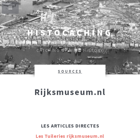
HISTOCACHING
SI CEUX-CI SE TAISENT, LES PIERRES CRIERONT.
CATCHING UP WITH HISTORY
SOURCES
Rijksmuseum.nl
LES ARTICLES DIRECTES
Les Tuileries rijksmuseum.nl