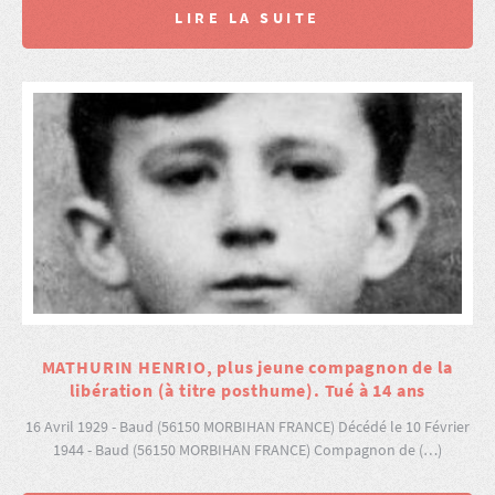
LIRE LA SUITE
MATHURIN HENRIO, plus jeune compagnon de la
libération (à titre posthume). Tué à 14 ans
16 Avril 1929 - Baud (56150 MORBIHAN FRANCE) Décédé le 10 Février
1944 - Baud (56150 MORBIHAN FRANCE) Compagnon de (…)