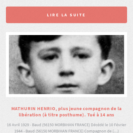
LIRE LA SUITE
MATHURIN HENRIO, plus jeune compagnon de la
libération (à titre posthume). Tué à 14 ans
16 Avril 1929 - Baud (56150 MORBIHAN FRANCE) Décédé le 10 Février
1944 - Baud (56150 MORBIHAN FRANCE) Compagnon de (…)