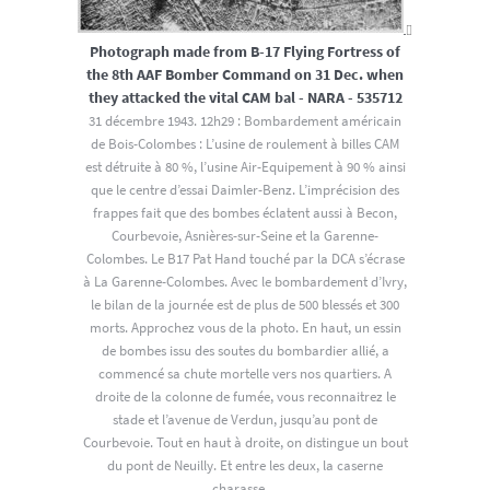
Photograph made from B-17 Flying Fortress of
the 8th AAF Bomber Command on 31 Dec. when
they attacked the vital CAM bal - NARA - 535712
31 décembre 1943. 12h29 : Bombardement américain
de Bois-Colombes : L’usine de roulement à billes CAM
est détruite à 80 %, l’usine Air-Equipement à 90 % ainsi
que le centre d’essai Daimler-Benz. L’imprécision des
frappes fait que des bombes éclatent aussi à Becon,
Courbevoie, Asnières-sur-Seine et la Garenne-
Colombes. Le B17 Pat Hand touché par la DCA s’écrase
à La Garenne-Colombes. Avec le bombardement d’Ivry,
le bilan de la journée est de plus de 500 blessés et 300
morts. Approchez vous de la photo. En haut, un essin
de bombes issu des soutes du bombardier allié, a
commencé sa chute mortelle vers nos quartiers. A
droite de la colonne de fumée, vous reconnaitrez le
stade et l’avenue de Verdun, jusqu’au pont de
Courbevoie. Tout en haut à droite, on distingue un bout
du pont de Neuilly. Et entre les deux, la caserne
charasse…