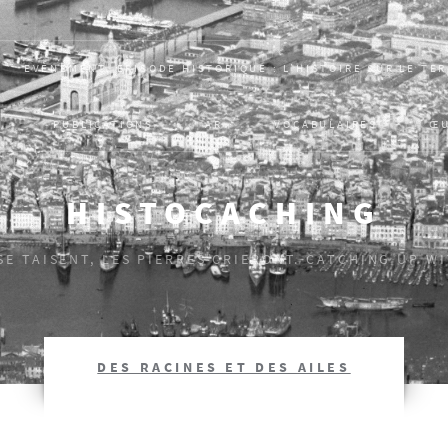
EVÈNEMENT, ÉPISODE HISTORIQUE : L’HISTOIRE SUR LE TE
S
PUBLICATIONS
AR
VOCABULAIRES
Œ
HISTOCACHING
 SE TAISENT, LES PIERRES CRIERONT. CATCHING UP W
DES RACINES ET DES AILES