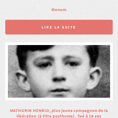
Monum
LIRE LA SUITE
MATHURIN HENRIO, plus jeune compagnon de la
libération (à titre posthume). Tué à 14 ans