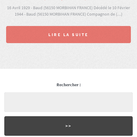
16 Avril 1929 - Baud (56150 MORBIHAN FRANCE) Décédé le 10 Février
1944 - Baud (56150 MORBIHAN FRANCE) Compagnon de (…)
LIRE LA SUITE
Rechercher :