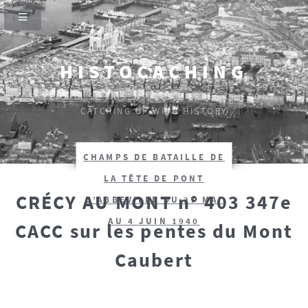
HISTOCACHING
SI CEUX-CI SE TAISENT, LES PIERRES CRIERONT.
CATCHING UP WITH HISTORY
CHAMPS DE BATAILLE DE
LA TÊTE DE PONT
CRÉCY AU MONT n° 403 347e
D’ABBEVILLE DU 27 MAI
AU 4 JUIN 1940
CACC sur les pentes du Mont
Caubert