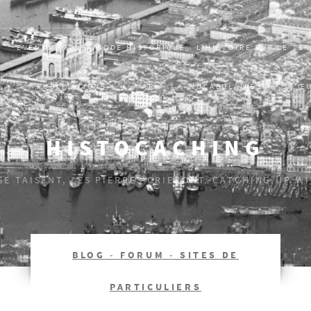
EVÈNEMENT, ÉPISODE HISTORIQUE : L’HISTOIRE SUR LE TE
S
PUBLICATIONS
AR
VOCABULAIRES
Œ
HISTOCACHING
 SE TAISENT, LES PIERRES CRIERONT. CATCHING UP W
BLOG - FORUM - SITES DE
PARTICULIERS