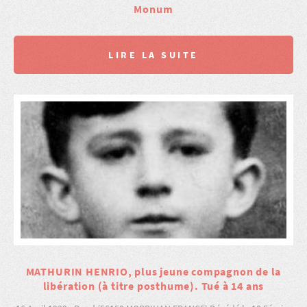
Monum
LIRE LA SUITE
MATHURIN HENRIO, plus jeune compagnon de la
libération (à titre posthume). Tué à 14 ans