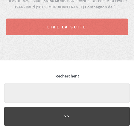
16 Avril 1929 - Baud (56150 MORBIHAN FRANCE) Décédé le 10 Février
1944 - Baud (56150 MORBIHAN FRANCE) Compagnon de (…)
LIRE LA SUITE
Rechercher :