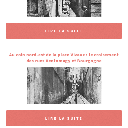
LIRE LA SUITE
Au coin nord-est de la place Vivaux : le croisement
des rues Ventomagy et Bourgogne
LIRE LA SUITE