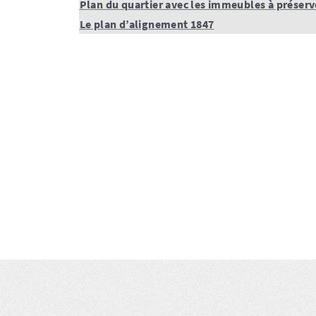
Plan du quartier avec les immeubles à préserv
Le plan d’alignement 1847