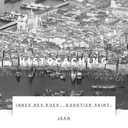
EVÈNEMENT, ÉPISODE HISTORIQUE : L’HISTOIRE SUR LE TE
S
PUBLICATIONS
AR
VOCABULAIRES
Œ
HISTOCACHING
 SE TAISENT, LES PIERRES CRIERONT. CATCHING UP W
INDEX DES RUES - QUARTIER SAINT-
JEAN