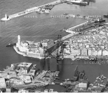
ACCUEIL
ENCYCLOPÉDIE
PHOTOS
PARCOURS
SOURCES
SI CEUX-CI