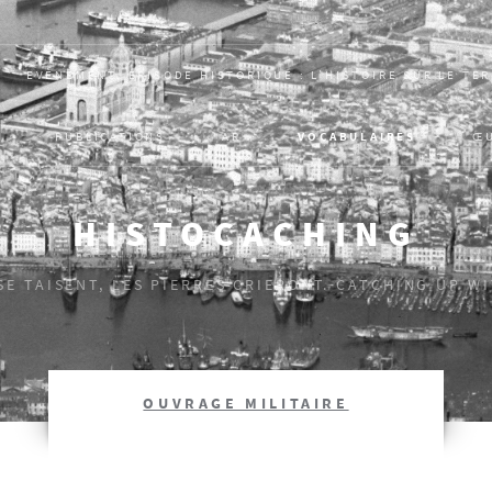
EVÈNEMENT, ÉPISODE HISTORIQUE : L’HISTOIRE SUR LE TE
PUBLICATIONS
AR
VOCABULAIRES
Œ
HISTOCACHING
 SE TAISENT, LES PIERRES CRIERONT. CATCHING UP W
OUVRAGE MILITAIRE