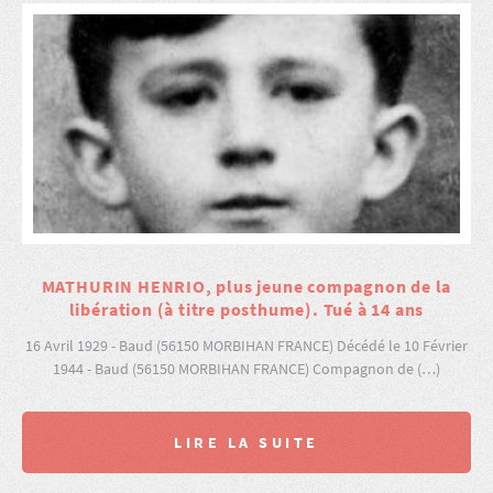
MATHURIN HENRIO, plus jeune compagnon de la
libération (à titre posthume). Tué à 14 ans
16 Avril 1929 - Baud (56150 MORBIHAN FRANCE) Décédé le 10 Février
1944 - Baud (56150 MORBIHAN FRANCE) Compagnon de (…)
LIRE LA SUITE