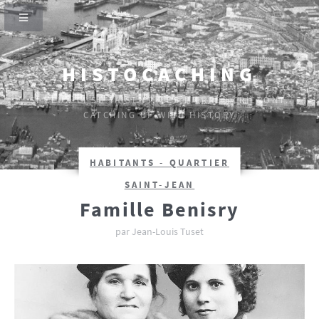
HISTOCACHING
SI CEUX-CI SE TAISENT, LES PIERRES CRIERONT.
CATCHING UP WITH HISTORY
HABITANTS - QUARTIER
SAINT-JEAN
Famille Benisry
par Jean-Louis Tuset