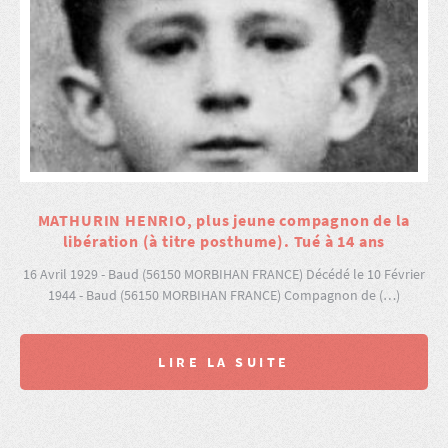
MATHURIN HENRIO, plus jeune compagnon de la
libération (à titre posthume). Tué à 14 ans
16 Avril 1929 - Baud (56150 MORBIHAN FRANCE) Décédé le 10 Février
1944 - Baud (56150 MORBIHAN FRANCE) Compagnon de (…)
LIRE LA SUITE