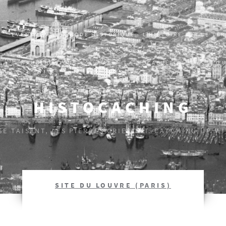
EVÈNEMENT, ÉPISODE HISTORIQUE : L’HISTOIRE SUR LE TER
S
PUBLICATIONS
AR
VOCABULAIRES
ŒU
HISTOCACHING
 SE TAISENT, LES PIERRES CRIERONT. CATCHING UP W
SITE DU LOUVRE (PARIS)