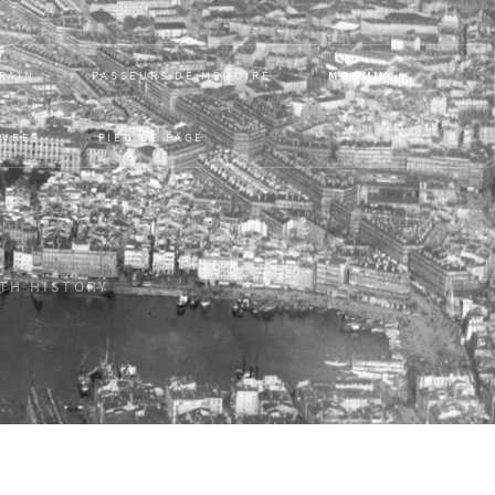
RAIN
PASSEURS DE MÉMOIRE
MONUM
VRES
PIED DE PAGE
ITH HISTORY