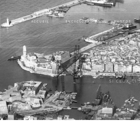
ACCUEIL
ENCYCLOPÉDIE
PHOTOS
PARCOURS
SOURCES
SI CEUX-CI