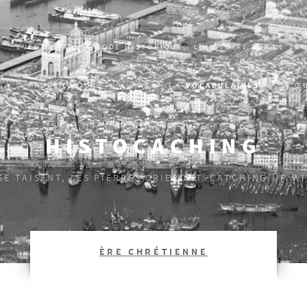
EVÈNEMENT, ÉPISODE HISTORIQUE : L’HISTOIRE SUR LE TE
PUBLICATIONS
AR
VOCABULAIRES
Œ
HISTOCACHING
 SE TAISENT, LES PIERRES CRIERONT. CATCHING UP W
ÈRE CHRÉTIENNE