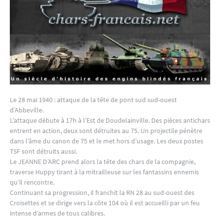
Le 28 mai 1940 : attaque de la tête de pont sud sud-ouest
d’Abbeville.
L’attaque débute à 17h à l’Est de Doudelainville. Des pièces antichars
entrent en action, deux sont détruites au 75. Un projectile pénètre
dans l’âme du canon de 75 et le met hors d’usage. Les deux postes
TSF sont détruits aussi.
Le JEANNE D’ARC prend alors la tête des chars de la compagnie,
traverse Huppy tirant à la mitrailleuse sur les fantassins ennemis
qu’il rencontre.
Continuant sa progression, il franchit la RN 28 au sud-ouest des
Croisettes et se dirige vers la côte 104 où il est accueilli par un feu
intense d’armes de tous calibres.