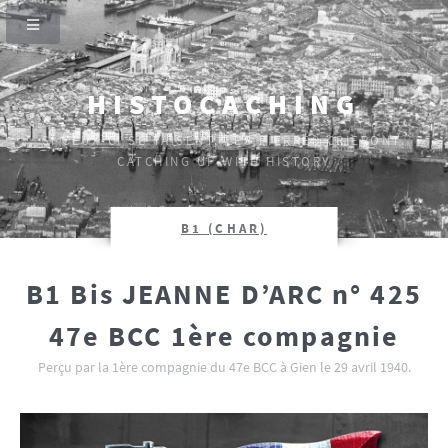
HISTOCACHING
SI CEUX-CI SE TAISENT, LES PIERRES CRIERONT.
CATCHING UP WITH HISTORY
B1 (CHAR)
B1 Bis JEANNE D’ARC n° 425
47e BCC 1ère compagnie
Perçu par la 1ère compagnie du 47e BCC à Gien le 29 avril 1940.