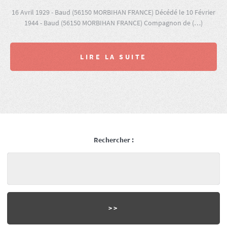
16 Avril 1929 - Baud (56150 MORBIHAN FRANCE) Décédé le 10 Février
1944 - Baud (56150 MORBIHAN FRANCE) Compagnon de (…)
LIRE LA SUITE
Rechercher :