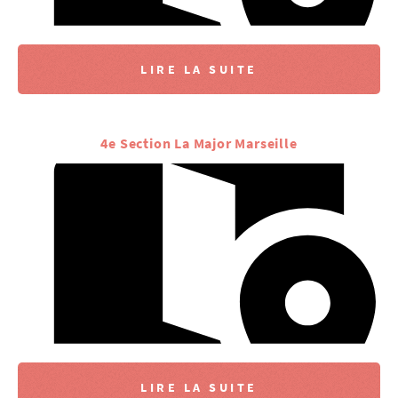
LIRE LA SUITE
4e Section La Major Marseille
LIRE LA SUITE