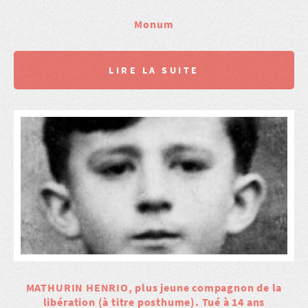
Monum
LIRE LA SUITE
MATHURIN HENRIO, plus jeune compagnon de la
libération (à titre posthume). Tué à 14 ans