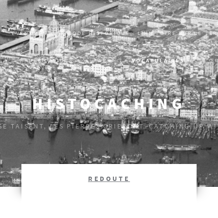
EVÈNEMENT, ÉPISODE HISTORIQUE : L’HISTOIRE SUR LE TE
PUBLICATIONS
AR
VOCABULAIRES
Œ
HISTOCACHING
 SE TAISENT, LES PIERRES CRIERONT. CATCHING UP W
REDOUTE