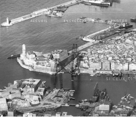
ACCUEIL
ENCYCLOPÉDIE
PHOTOS
PARCOURS
SOURCES
SI CEUX-CI