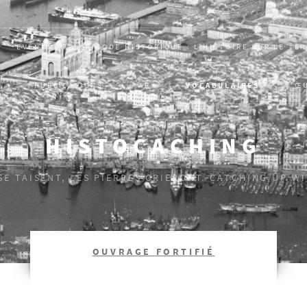
EVÈNEMENT, ÉPISODE HISTORIQUE : L’HISTOIRE SUR LE TE
PUBLICATIONS
AR
VOCABULAIRES
Œ
HISTOCACHING
 SE TAISENT, LES PIERRES CRIERONT. CATCHING UP W
OUVRAGE FORTIFIÉ