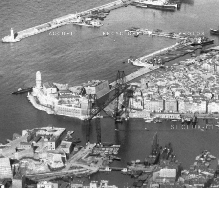
ACCUEIL
ENCYCLOPÉDIE
PHOTOS
PARCOURS
SOURCES
SI CEUX-CI