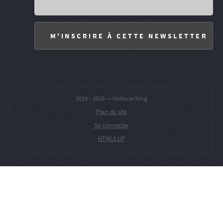
2018 -
2026 — Histocaching
Plan du site
Se connecter
HTML5 UP