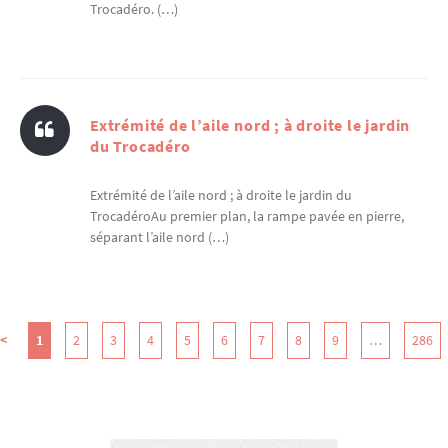
Trocadéro. (…)
Extrémité de l’aile nord ; à droite le jardin
du Trocadéro
Extrémité de l’aile nord ; à droite le jardin du
TrocadéroAu premier plan, la rampe pavée en pierre,
séparant l’aile nord (…)
<
1
2
3
4
5
6
7
8
9
…
286