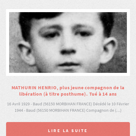
MATHURIN HENRIO, plus jeune compagnon de la
libération (à titre posthume). Tué à 14 ans
16 Avril 1929 - Baud (56150 MORBIHAN FRANCE) Décédé le 10 Février
1944 - Baud (56150 MORBIHAN FRANCE) Compagnon de (…)
LIRE LA SUITE