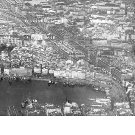
RAIN
PASSEURS DE MÉMOIRE
MONUM
VRES
PIED DE PAGE
ITH HISTORY