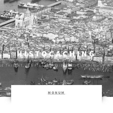
EVÈNEMENT, ÉPISODE HISTORIQUE : L’HISTOIRE SUR LE TER
S
PUBLICATIONS
AR
VOCABULAIRES
ŒU
HISTOCACHING
 SE TAISENT, LES PIERRES CRIERONT. CATCHING UP W
MONUM