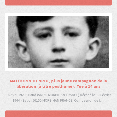
MATHURIN HENRIO, plus jeune compagnon de la
libération (à titre posthume). Tué à 14 ans
16 Avril 1929 - Baud (56150 MORBIHAN FRANCE) Décédé le 10 Février
1944 - Baud (56150 MORBIHAN FRANCE) Compagnon de (…)