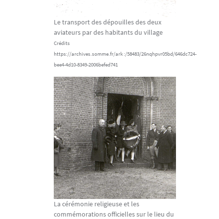
Le transport des dépouilles des deux
aviateurs par des habitants du village
Crédits
https://archives.somme.fr/ark :/58483/26nqhpvr05bd/646dc724-
bee4-4d10-8349-2006befed741
La cérémonie religieuse et les
commémorations officielles sur le lieu du