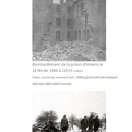
Bombardement de la prison d’Amiens le
18 février 1944 à 12h15
Crédits
https://archives.somme.fr/ark :/58483/gbd1hx6k5vq4/c6e16aef-
3fed-4e3c-8867-e28d7c1ab20e