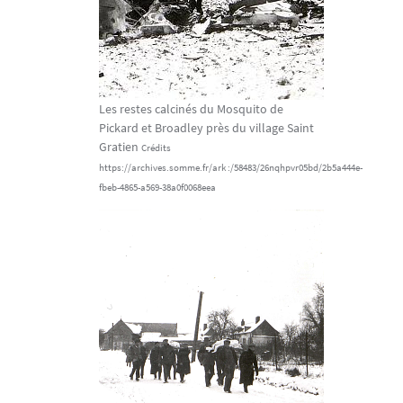
Les restes calcinés du Mosquito de
Pickard et Broadley près du village Saint
Gratien
Crédits
https://archives.somme.fr/ark :/58483/26nqhpvr05bd/2b5a444e-
fbeb-4865-a569-38a0f0068eea