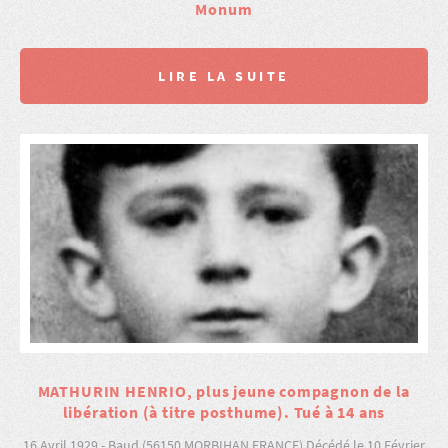
Monum
LIRE LA SUITE
MATHURIN HENRIO, plus jeune compagnon de la
libération (à titre posthume). Tué à 14 ans
16 Avril 1929 - Baud (56150 MORBIHAN FRANCE) Décédé le 10 Février