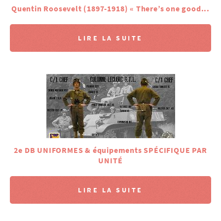
Quentin Roosevelt (1897-1918) « There’s one good...
LIRE LA SUITE
2e DB UNIFORMES & équipements SPÉCIFIQUE PAR
UNITÉ
LIRE LA SUITE