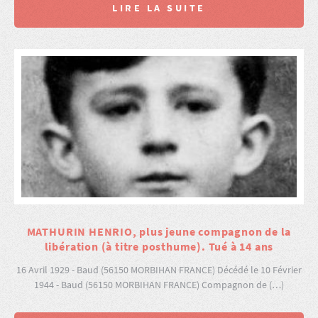
LIRE LA SUITE
MATHURIN HENRIO, plus jeune compagnon de la
libération (à titre posthume). Tué à 14 ans
16 Avril 1929 - Baud (56150 MORBIHAN FRANCE) Décédé le 10 Février
1944 - Baud (56150 MORBIHAN FRANCE) Compagnon de (…)