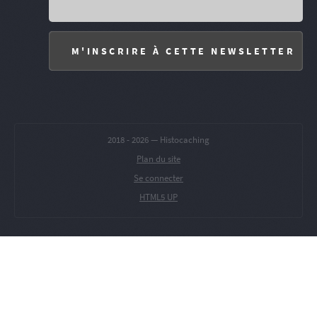
2018 -
2026 — Histocaching
Plan du site
Se connecter
HTML5 UP