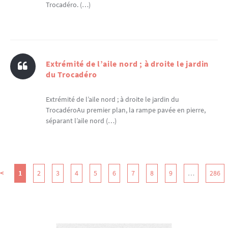
Trocadéro. (…)
Extrémité de l’aile nord ; à droite le jardin
du Trocadéro
Extrémité de l’aile nord ; à droite le jardin du
TrocadéroAu premier plan, la rampe pavée en pierre,
séparant l’aile nord (…)
<
1
2
3
4
5
6
7
8
9
…
286