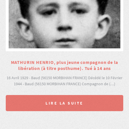
MATHURIN HENRIO, plus jeune compagnon de la
libération (à titre posthume). Tué à 14 ans
16 Avril 1929 - Baud (56150 MORBIHAN FRANCE) Décédé le 10 Février
1944 - Baud (56150 MORBIHAN FRANCE) Compagnon de (…)
LIRE LA SUITE