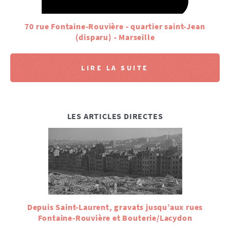
70 rue Fontaine-Rouvière - quartier saint-Jean
(disparu) - Marseille
LIRE LA SUITE
LES ARTICLES DIRECTES
Depuis Saint-Laurent, gravats jusqu’aux rues
Fontaine-Rouvière et Bouterie/Lacydon