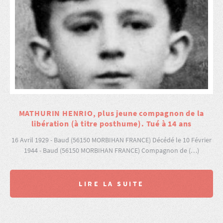
MATHURIN HENRIO, plus jeune compagnon de la
libération (à titre posthume). Tué à 14 ans
16 Avril 1929 - Baud (56150 MORBIHAN FRANCE) Décédé le 10 Février
1944 - Baud (56150 MORBIHAN FRANCE) Compagnon de (…)
LIRE LA SUITE