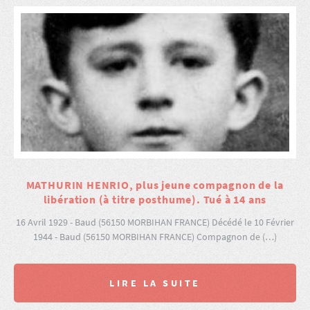
MATHURIN HENRIO, plus jeune compagnon de la
libération (à titre posthume). Tué à 14 ans
16 Avril 1929 - Baud (56150 MORBIHAN FRANCE) Décédé le 10 Février
1944 - Baud (56150 MORBIHAN FRANCE) Compagnon de (…)
LIRE LA SUITE