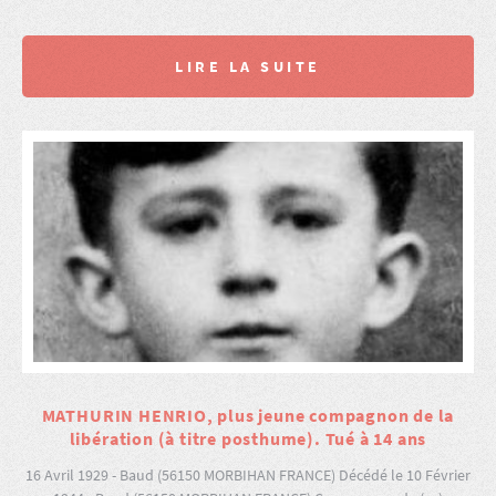
LIRE LA SUITE
MATHURIN HENRIO, plus jeune compagnon de la
libération (à titre posthume). Tué à 14 ans
16 Avril 1929 - Baud (56150 MORBIHAN FRANCE) Décédé le 10 Février