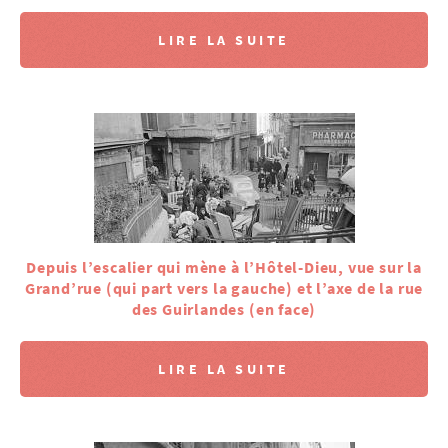
LIRE LA SUITE
Depuis l’escalier qui mène à l’Hôtel-Dieu, vue sur la
Grand’rue (qui part vers la gauche) et l’axe de la rue
des Guirlandes (en face)
LIRE LA SUITE