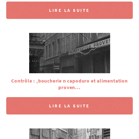
LIRE LA SUITE
Contrôle : ,boucherie n capoduro et alimentation
proven...
LIRE LA SUITE