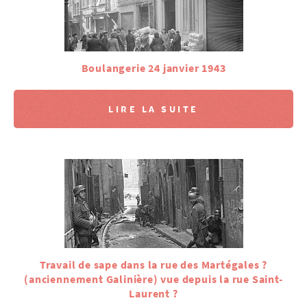
Boulangerie 24 janvier 1943
LIRE LA SUITE
Travail de sape dans la rue des Martégales ?
(anciennement Galinière) vue depuis la rue Saint-
Laurent ?