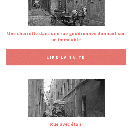
Une charrette dans une rue goudronnée donnant sur
un immeuble
LIRE LA SUITE
Rue avec étais