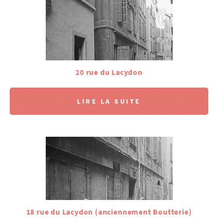
20 rue du Lacydon
LIRE LA SUITE
18 rue du Lacydon (anciennement Boutterie)