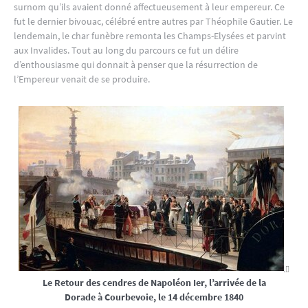
surnom qu’ils avaient donné affectueusement à leur empereur. Ce
fut le dernier bivouac, célébré entre autres par Théophile Gautier. Le
lendemain, le char funèbre remonta les Champs-Elysées et parvint
aux Invalides. Tout au long du parcours ce fut un délire
d’enthousiasme qui donnait à penser que la résurrection de
l’Empereur venait de se produire.
Le Retour des cendres de Napoléon Ier, l’arrivée de la
Dorade à Courbevoie, le 14 décembre 1840