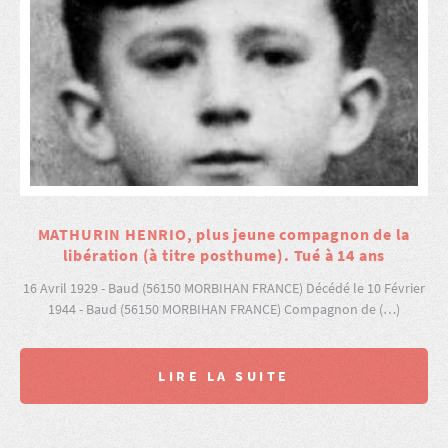
MATHURIN HENRIO, plus jeune compagnon de la
libération (à titre posthume). Tué à 14 ans
16 Avril 1929 - Baud (56150 MORBIHAN FRANCE) Décédé le 10 Février
1944 - Baud (56150 MORBIHAN FRANCE) Compagnon de (…)
LIRE LA SUITE